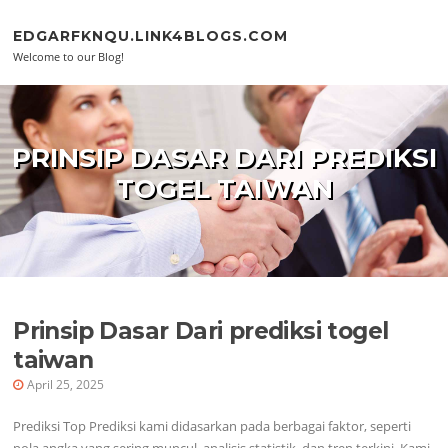
Skip to content
EDGARFKNQU.LINK4BLOGS.COM
Welcome to our Blog!
PRINSIP DASAR DARI PREDIKSI
TOGEL TAIWAN
Prinsip Dasar Dari prediksi togel
taiwan
April 25, 2025
Prediksi Top Prediksi kami didasarkan pada berbagai faktor, seperti
pola angka yang sering muncul, analisis statistik, dan tren terkini. Kami